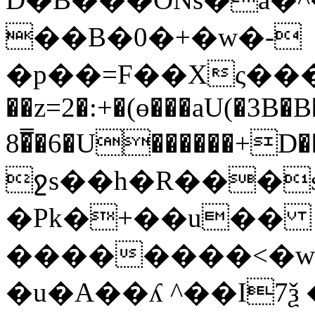
��B�0�+�w�-
�p��=F��Xς���
��z=2�:+�(ɵ���aU(�3B�B
8�̿�6�U������+D��
ջs��h�R���s�
�Pk�+��u��
��������<�w
�u�A��ʎ ^��I7ѯ 