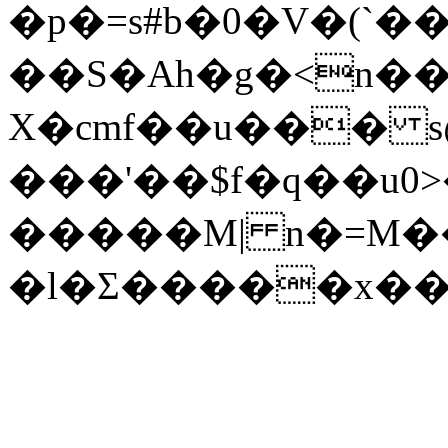
�p�=s#b�0�V�(`
��S�Ah�g�<n��
X�cmf��u��� 
���'��$f�q��u0
�����M| n�=M�
�l�Ʃ�����x��