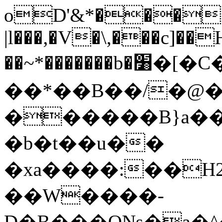
oD'&*��� 
|l���,�V�\,���c]�
��~*�������b�׸�[�C��T�/��RD6x䕐
��*��B��/�@�
������B}a���
�b�t��u��
�xa����:��H2
��W����-
D�B���ONs�a�^�����:a��O�